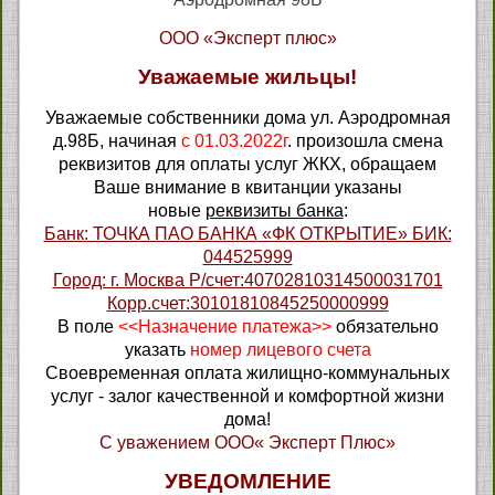
ООО «Эксперт плюс»
Уважаемые жильцы!
Уважаемые собственники дома ул. Аэродромная
д.98Б, начиная
с 01.03.2022г
. произошла смена
реквизитов для оплаты услуг ЖКХ, обращаем
Ваше внимание в квитанции указаны
новые
реквизиты банка
:
Банк: ТОЧКА ПАО БАНКА «ФК ОТКРЫТИЕ» БИК:
044525999
Город: г. Москва Р/счет:40702810314500031701
Корр.счет:30101810845250000999
В поле
<<Назначение платежа>>
обязательно
указать
номер лицевого счета
Своевременная оплата жилищно-коммунальных
услуг - залог качественной и комфортной жизни
дома!
С уважением ООО« Эксперт Плюс»
УВЕДОМЛЕНИЕ